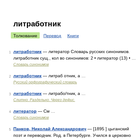
литработник
Толкование
Перевод
Книги
литработник
— литератор Словарь русских синонимов.
1
литработник сущ., кол во синонимов: 2 • литератор (13) • …
Словарь синонимов
литработник
— литраб отник, а …
2
Русский орфографический словарь
литработник
— литрабо/тник, а …
3
Слитно. Раздельно. Через дефис.
литератор
— См …
4
Словарь синонимов
Панков, Николай Александрович
— [1895 ] цыганский
5
поэт и переводчик. Род. в Петербурге. Учился в церковно